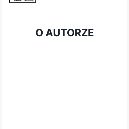
O AUTORZE
Cześć! Nazywam się
Radek Jachym
i
od 2015 roku prowadzę popularnego
Dokumentacja Rozdzielnicy to
bloga
elektrykadlakazdego.pl
.
kompleksowe narzędzie służące do
przygotowania i zweryfikowania pełnej
Przez 9 lat jako automatyk,
dokumentacji wykonawczej domowej
zdobywałem doświadczenie
rozdzielnicy
.
programując i wdrażając złożone
systemy sterowania w zakładach
przemysłowych i obiektach