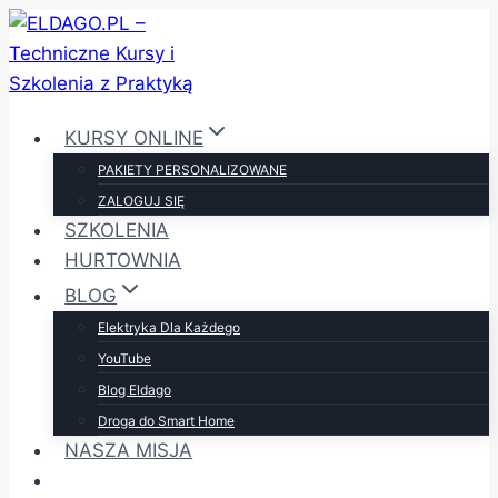
Przejdź
do
treści
KURSY ONLINE
PAKIETY PERSONALIZOWANE
ZALOGUJ SIĘ
SZKOLENIA
HURTOWNIA
BLOG
Elektryka Dla Każdego
YouTube
Blog Eldago
Droga do Smart Home
NASZA MISJA