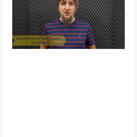
Stwórz schematy i
zestawienia, dzięki
którym realizacja
rozdzielnicy pójdzie
gładko i sprawnie.