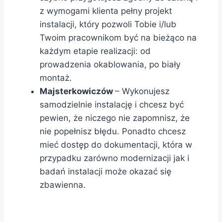
Wiemy jak ważna jest dobra
informacje oraz jak wiele błędów po
z wymogami klienta pełny projekt
dokumentacja, aby zrealizować temat
drodze można popełnić.
instalacji, który pozwoli Tobie i/lub
unikając pomyłek i w razie potrzeby do
Twoim pracownikom być na bieżąco na
niego wrócić po dłuższym czasie.
Moją misją jest maksymalne ułatwienie
każdym etapie realizacji: od
tej drogi każdemu, kto chce zdobyć
prowadzenia okablowania, po biały
wiedzę i z sukcesem wykorzystać ją
montaż.
podczas realizacji własnych projektów.
Majsterkowiczów
– Wykonujesz
samodzielnie instalację i chcesz być
pewien, że niczego nie zapomnisz, że
nie popełnisz błędu. Ponadto chcesz
mieć dostęp do dokumentacji, która w
przypadku zarówno modernizacji jak i
badań instalacji może okazać się
zbawienna.