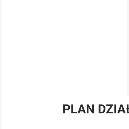
JAKOŚCI
Kurs zawiera konkretną i praktyczną dawkę
wiedzy i narzędzi.
Jeśli jednak z jakiegoś powodu nie będzie
odpowiadał Twoim potrzebom,
masz 15 dni na
jego zwrot.
Bez problemów i bez żadnych kosztów.