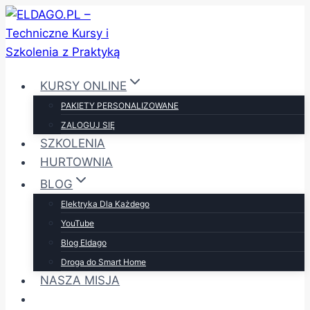
Przejdź
do
treści
KURSY ONLINE
PAKIETY PERSONALIZOWANE
ZALOGUJ SIĘ
SZKOLENIA
HURTOWNIA
BLOG
Elektryka Dla Każdego
YouTube
Blog Eldago
Droga do Smart Home
NASZA MISJA