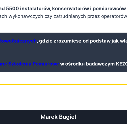
nad 5500 instalatorów, konserwatorów i pomiarowców
rmach wykonawczych czy zatrudnianych przez operatorów
otowoltaicznych
, gdzie zrozumiesz od podstaw jak wł
ne Szkolenia Pomiarowe
w ośrodku badawczym KEZO
Marek Bugiel