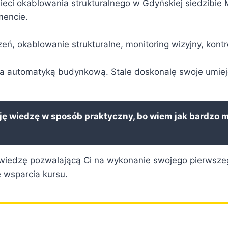
ci okablowania strukturalnego w Gdyńskiej siedzibie M
mencie.
ń, okablowanie strukturalne, monitoring wizyjny, kont
a automatyką budynkową. Stale doskonalę swoje umiejęt
ę wiedzę w sposób praktyczny, bo wiem jak bardzo mo
ł wiedzę pozwalającą Ci na wykonanie swojego pierwsz
e wsparcia kursu.