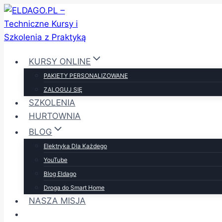
Przejdź
do
treści
KURSY ONLINE
PAKIETY PERSONALIZOWANE
ZALOGUJ SIĘ
SZKOLENIA
HURTOWNIA
BLOG
Elektryka Dla Każdego
YouTube
Blog Eldago
Droga do Smart Home
NASZA MISJA