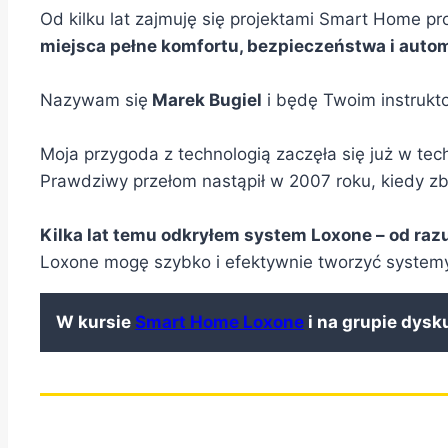
Od kilku lat zajmuję się projektami Smart Home pr
miejsca pełne komfortu, bezpieczeństwa i autom
Nazywam się
Marek Bugiel
i będę Twoim instrukt
Moja przygoda z technologią zaczęła się już w te
Prawdziwy przełom nastąpił w 2007 roku, kiedy z
Kilka lat temu odkryłem system Loxone – od razu 
Loxone mogę szybko i efektywnie tworzyć systemy
W kursie
Smart Home Loxone
i na grupie dysk