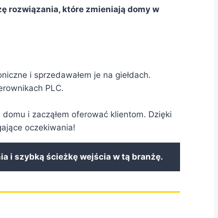
ę rozwiązania, które zmieniają domy w
oniczne i sprzedawałem je na giełdach.
terownikach PLC.
domu i zacząłem oferować klientom. Dzięki
ające oczekiwania!
a i szybką ścieżkę wejścia w tą branżę.