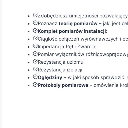
Zdobędziesz umiejętności pozwalając
Poznasz
teorię pomiarów
– jaki jest 
Komplet pomiarów instalacji:
Ciągłość połączeń wyrównawczych i o
Impedancja Pętli Zwarcia
Pomiar wyłączników różnicowoprądow
Rezystancja uziomu
Rezystancja izolacji
Oględziny
– w jaki sposób sprawdzić 
Protokoły pomiarowe
– omówienie krok