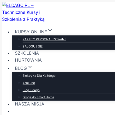
Przejdź
do
treści
KURSY ONLINE
PAKIETY PERSONALIZOWANE
ZALOGUJ SIĘ
SZKOLENIA
HURTOWNIA
BLOG
Elektryka Dla Każdego
YouTube
Blog Eldago
Droga do Smart Home
NASZA MISJA