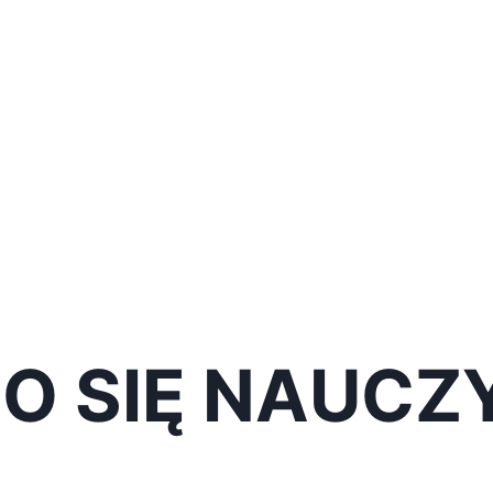
owych Instalacj
cjach domowych i naucz się popraw
O SIĘ NAUCZ