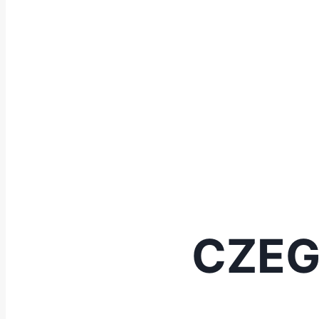
Dom
Zrozum pomiary w instala
CZEG